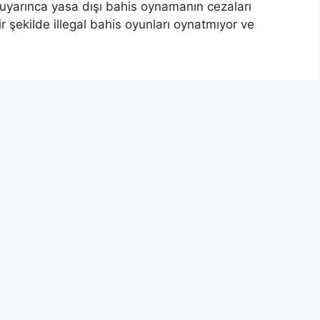
 uyarınca yasa dışı bahis oynamanın cezaları
 şekilde illegal bahis oyunları oynatmıyor ve