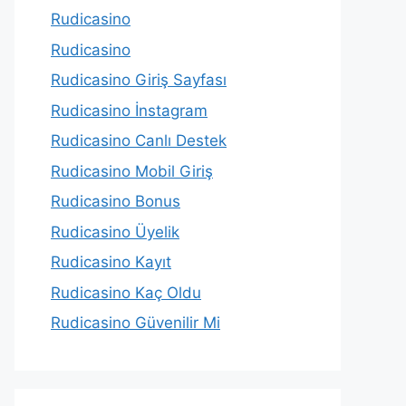
Rudicasino
Rudicasino
Rudicasino Giriş Sayfası
Rudicasino İnstagram
Rudicasino Canlı Destek
Rudicasino Mobil Giriş
Rudicasino Bonus
Rudicasino Üyelik
Rudicasino Kayıt
Rudicasino Kaç Oldu
Rudicasino Güvenilir Mi