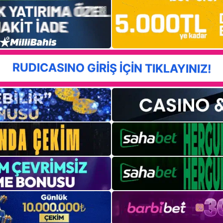
RUDICASINO GİRİŞ İÇİN TIKLAYINIZ!