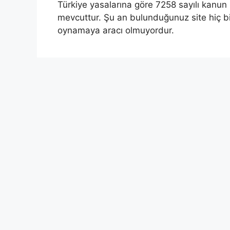
Türkiye yasalarına göre 7258 sayılı kanun
mevcuttur. Şu an bulunduğunuz site hiç bir
oynamaya aracı olmuyordur.