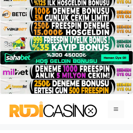
İçeriğe
atla
Menü