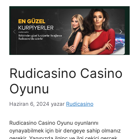
Rudicasino Casino
Oyunu
Haziran 6, 2024
yazar
Rudicasino
Rudicasino Casino Oyunu oyunlarını
oynayabilmek için bir dengeye sahip olmanız
gerekir. Yanınızda ilginç ve ilgi çekici gerçek