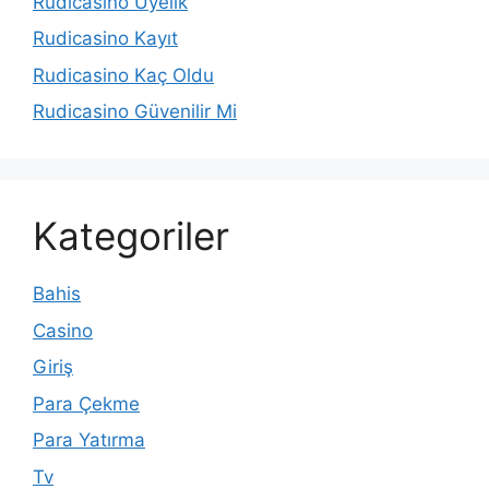
Rudicasino Üyelik
Rudicasino Kayıt
Rudicasino Kaç Oldu
Rudicasino Güvenilir Mi
Kategoriler
Bahis
Casino
Giriş
Para Çekme
Para Yatırma
Tv