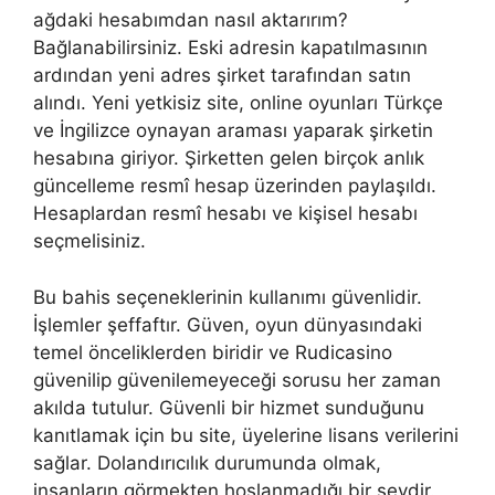
ağdaki hesabımdan nasıl aktarırım?
Bağlanabilirsiniz. Eski adresin kapatılmasının
ardından yeni adres şirket tarafından satın
alındı. Yeni yetkisiz site, online oyunları Türkçe
ve İngilizce oynayan araması yaparak şirketin
hesabına giriyor. Şirketten gelen birçok anlık
güncelleme resmî hesap üzerinden paylaşıldı.
Hesaplardan resmî hesabı ve kişisel hesabı
seçmelisiniz.
Bu bahis seçeneklerinin kullanımı güvenlidir.
İşlemler şeffaftır. Güven, oyun dünyasındaki
temel önceliklerden biridir ve Rudicasino
güvenilip güvenilemeyeceği sorusu her zaman
akılda tutulur. Güvenli bir hizmet sunduğunu
kanıtlamak için bu site, üyelerine lisans verilerini
sağlar. Dolandırıcılık durumunda olmak,
insanların görmekten hoşlanmadığı bir şeydir.