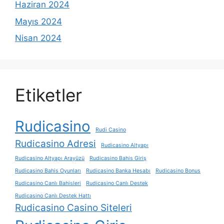
Haziran 2024
Mayıs 2024
Nisan 2024
Etiketler
Rudicasino
Rudi Casino
Rudicasino Adresi
Rudicasino Altyapı
Rudicasino Altyapı Arayüzü
Rudicasino Bahis Giriş
Rudicasino Bahis Oyunları
Rudicasino Banka Hesabı
Rudicasino Bonus
Rudicasino Canlı Bahisleri
Rudicasino Canlı Destek
Rudicasino Canlı Destek Hattı
Rudicasino Casino Siteleri