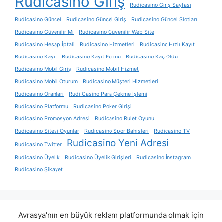
Rudicasino Giriş
Rudicasino Giriş Sayfası
Rudicasino Güncel
Rudicasino Güncel Giriş
Rudicasino Güncel Slotları
Rudicasino Güvenilir Mi
Rudicasino Güvenilir Web Site
Rudicasino Hesap İptali
Rudicasino Hizmetleri
Rudicasino Hızlı Kayıt
Rudicasino Kayıt
Rudicasino Kayıt Formu
Rudicasino Kaç Oldu
Rudicasino Mobil Giriş
Rudicasino Mobil Hizmet
Rudicasino Mobil Oturum
Rudicasino Müşteri Hizmetleri
Rudicasino Oranları
Rudi Casino Para Çekme İşlemi
Rudicasino Platformu
Rudicasino Poker Girişi
Rudicasino Promosyon Adresi
Rudicasino Rulet Oyunu
Rudicasino Sitesi Oyunlar
Rudicasino Spor Bahisleri
Rudicasino TV
Rudicasino Yeni Adresi
Rudicasino Twitter
Rudicasino Üyelik
Rudicasino Üyelik Girişleri
Rudicasino İnstagram
Rudicasino Şikayet
Avrasya'nın en büyük reklam platformunda olmak için