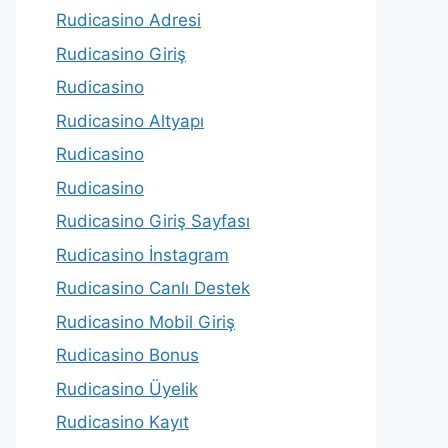
Rudicasino Adresi
Rudicasino Giriş
Rudicasino
Rudicasino Altyapı
Rudicasino
Rudicasino
Rudicasino Giriş Sayfası
Rudicasino İnstagram
Rudicasino Canlı Destek
Rudicasino Mobil Giriş
Rudicasino Bonus
Rudicasino Üyelik
Rudicasino Kayıt