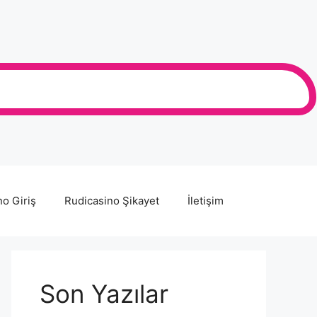
no Giriş
Rudicasino Şikayet
İletişim
Son Yazılar